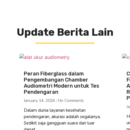
Update Berita Lain
Peran Fiberglass dalam
C
Pengembangan Chamber
F
Audiometri Modern untuk Tes
A
Pendengaran
R
P
January 14, 2026
No Comments
J
Dalam dunia layanan kesehatan
H
pendengaran, akurasi adalah segalanya.
u
Sedikit saja gangguan suara dari luar
p
dapat