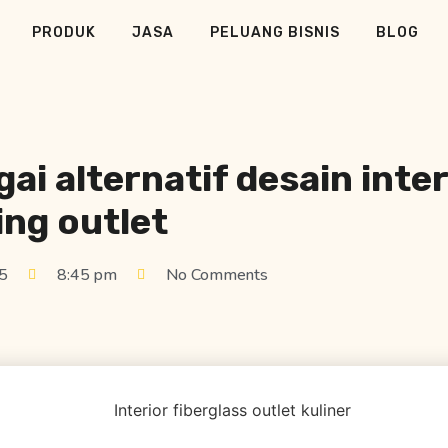
PRODUK
JASA
PELUANG BISNIS
BLOG
ai alternatif desain inte
ing outlet
5
8:45 pm
No Comments