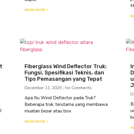
M
READ MORE >
R
t
Fiberglass Wind Deflector Truk:
I
Fungsi, Spesifikasi Teknis, dan
D
Tips Pemasangan yang Tepat
u
J
December 11, 2025
No Comments
D
Apa Itu Wind Deflector pada Truk?
B
Beberapa truk, terutama yang membawa
O
u
muatan besar atau box
b
READ MORE >
R