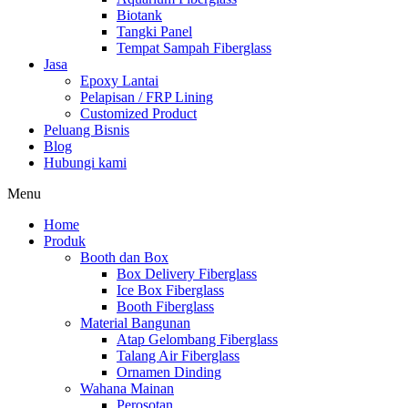
Biotank
Tangki Panel
Tempat Sampah Fiberglass
Jasa
Epoxy Lantai
Pelapisan / FRP Lining
Customized Product
Peluang Bisnis
Blog
Hubungi kami
Menu
Home
Produk
Booth dan Box
Box Delivery Fiberglass
Ice Box Fiberglass
Booth Fiberglass
Material Bangunan
Atap Gelombang Fiberglass
Talang Air Fiberglass
Ornamen Dinding
Wahana Mainan
Perosotan