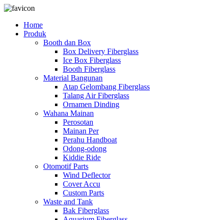
Skip
to
Home
content
Produk
Booth dan Box
Box Delivery Fiberglass
Ice Box Fiberglass
Booth Fiberglass
Material Bangunan
Atap Gelombang Fiberglass
Talang Air Fiberglass
Ornamen Dinding
Wahana Mainan
Perosotan
Mainan Per
Perahu Handboat
Odong-odong
Kiddie Ride
Otomotif Parts
Wind Deflector
Cover Accu
Custom Parts
Waste and Tank
Bak Fiberglass
Aquarium Fiberglass