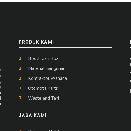
PRODUK KAMI
Booth dan Box
Material Bangunan
/
s
Kontraktor Wahana
,
s
Otomotif Parts
n
i
Waste and Tank
i
JASA KAMI