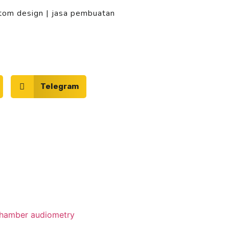
stom design
|
jasa pembuatan
Telegram