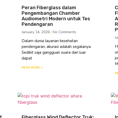
Peran Fiberglass dalam
C
Pengembangan Chamber
F
Audiometri Modern untuk Tes
A
Pendengaran
R
P
January 14, 2026
No Comments
J
Dalam dunia layanan kesehatan
H
pendengaran, akurasi adalah segalanya.
u
Sedikit saja gangguan suara dari luar
p
dapat
M
READ MORE >
R
t
Fiberglass Wind Deflector Truk:
I