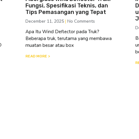
Fungsi, Spesifikasi Teknis, dan
D
Tips Pemasangan yang Tepat
u
J
December 11, 2025
No Comments
D
Apa Itu Wind Deflector pada Truk?
B
Beberapa truk, terutama yang membawa
O
u
muatan besar atau box
b
READ MORE >
R