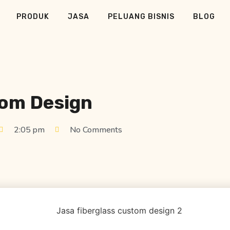
PRODUK
JASA
PELUANG BISNIS
BLOG
tom Design
2:05 pm
No Comments