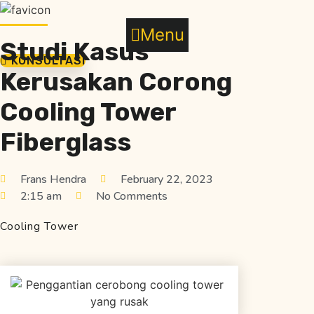
Skip
to
Menu
content
Studi Kasus
KONSULTASI
Kerusakan Corong
Cooling Tower
Fiberglass
Frans Hendra
February 22, 2023
2:15 am
No Comments
Cooling Tower