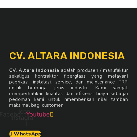
CV. ALTARA INDONESIA
CV. Altara Indonesia
adalah produsen / manufaktur
sekaligus kontraktor fiberglass yang melayani
pabrikasi, instalasi, service, dan maintenance FRP
untuk berbagai jenis industri. Kami sangat
memperhatikan kualitas dan efisiensi biaya sebagai
pedoman kami untuk nmemberikan nilai tambah
maksimal bagi customer.
Icon-
Facebook
Youtube
instagram-
1
WhatsApp